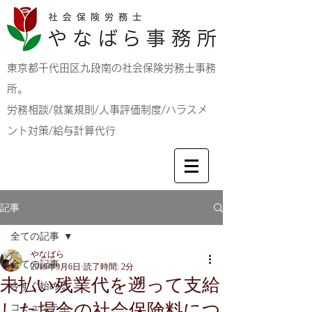
東京都千代田区九段南の社会保険労務士事務
所。
労務相談/就業規則/人事評価制度/ハラスメ
ント対策/給与計算代行
記事
全ての記事
やなばら
全ての記事
2019年9月6日
読了時間: 2分
未払い残業代を遡って支給
今すぐ始める
した場合の社会保険料につ
コミュニティ