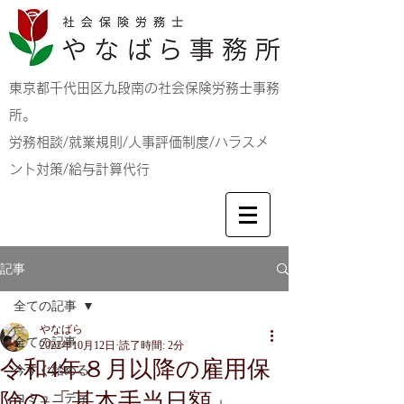
東京都千代田区九段南の社会保険労務士事務
所。
労務相談/就業規則/人事評価制度/ハラスメ
ント対策/給与計算代行
記事
全ての記事
やなばら
全ての記事
2022年10月12日
読了時間: 2分
令和4年８月以降の雇用保
今すぐ始める
険の「基本手当日額」
コミュニティ