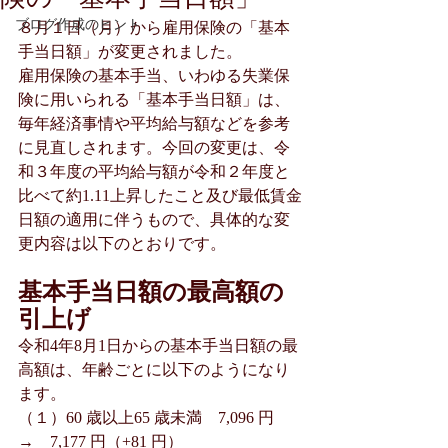
ブログ作成のヒント
８月１日（月）から雇用保険の「基本
手当日額」が変更されました。
雇用保険の基本手当、いわゆる失業保
険に用いられる「基本手当日額」は、
毎年経済事情や平均給与額などを参考
に見直しされます。今回の変更は、令
和３年度の平均給与額が令和２年度と
比べて約1.11上昇したこと及び最低賃金
日額の適用に伴うもので、具体的な変
更内容は以下のとおりです。
基本手当日額の最高額の
引上げ
令和4年8月1日からの基本手当日額の最
高額は、年齢ごとに以下のようになり
ます。
（１）60 歳以上65 歳未満　7,096 円　
→　7,177 円（+81 円）