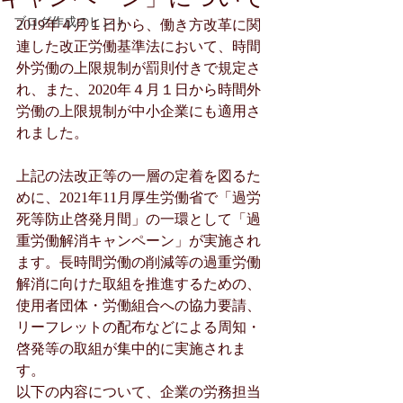
ブログ作成のヒント
2019年４月１日から、働き方改革に関
連した改正労働基準法において、時間
外労働の上限規制が罰則付きで規定さ
れ、また、2020年４月１日から時間外
労働の上限規制が中小企業にも適用さ
れました。
上記の法改正等の一層の定着を図るた
めに、2021年11月厚生労働省で「過労
死等防止啓発月間」の一環として「過
重労働解消キャンペーン」が実施され
ます。長時間労働の削減等の過重労働
解消に向けた取組を推進するための、
使用者団体・労働組合への協力要請、
リーフレットの配布などによる周知・
啓発等の取組が集中的に実施されま
す。
以下の内容について、企業の労務担当