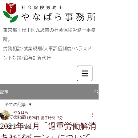
東京都千代田区九段南の社会保険労務士事務
所。
労務相談/就業規則/人事評価制度/ハラスメ
ント対策/給与計算代行
記事
全ての記事
やなばら
全ての記事
2021年11月26日
読了時間: 2分
2021年11月「過重労働解消
今すぐ始める
キャンペーン」について
コミュニティ