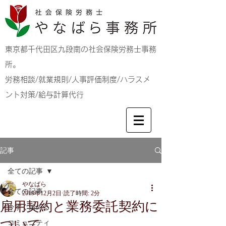
東京都千代田区九段南の社会保険労務士事務
所。
労務相談/就業規則/人事評価制度/ハラスメ
ント対策/給与計算代行
記事
全ての記事
やなばら
全ての記事
2019年12月2日
読了時間: 2分
雇用契約と業務委託契約に
今すぐ始める
ついて
コミュニティ