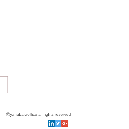
休暇は必ず与えなければ
ならないか
やお葬式など従業員の冠婚葬
際して与えられる休暇を慶弔
と言いますが、その慶弔休暇
律上必ずしも与える必要はあ
せん。 休暇について労働基
では年次有給休暇について定
Ⓒyanabaraoffice all rights reserved
れているのみで、他の休暇に
ては事業所ごとにルールを定
ば足ります。（育児介護休業