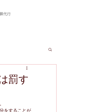
計算代行
は罰す
。
分をすることが