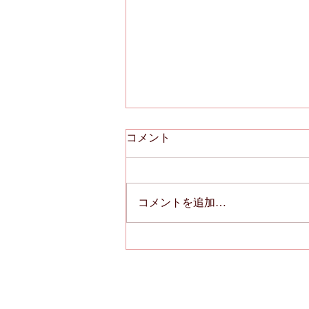
1週間単位の変形労働時間制
コメント
について
1週間単位の変形労働時間制は、
旅館や小料理屋などの小売業等接
コメントを追加…
客を伴う30人未満の限定された事
業場についてのみ認められている
特殊な変形労働時間制です。具体
的には、「日ごとの業務に著しい
繁閑の差が生ずることが多く、か
つ、これを予測した上で就業規則
その他これに準ずるものにより各