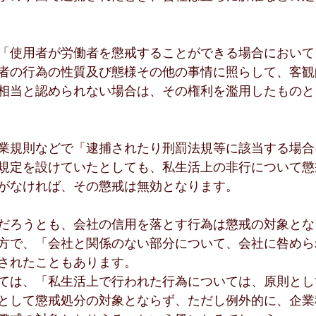
「使用者が労働者を懲戒することができる場合において
者の行為の性質及び態様その他の事情に照らして、客観
相当と認められない場合は、その権利を濫用したものと
業規則などで「逮捕されたり刑罰法規等に該当する場合
規定を設けていたとしても、私生活上の非行について懲
がなければ、その懲戒は無効となります。
だろうとも、会社の信用を落とす行為は懲戒の対象とな
方で、「会社と関係のない部分について、会社に咎めら
されたこともあります。
ては、「私生活上で行われた行為については、原則とし
として懲戒処分の対象とならず、ただし例外的に、企業