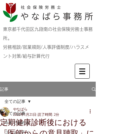
東京都千代田区九段南の社会保険労務士事務
所。
労務相談/就業規則/人事評価制度/ハラスメ
ント対策/給与計算代行
記事
全ての記事
やなばら
全ての記事
2022年1月21日
読了時間: 2分
定期健康診断後における
今すぐ始める
「医師からの意見聴取」に
コミュニティ