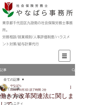
東京都千代田区九段南の社会保険労務士事務
所。
労務相談/就業規則/人事評価制度/ハラスメ
ント対策/給与計算代行
記事
全ての記事
やなばら
全ての記事
2019年10月3日
読了時間: 2分
働き方改革関連法に関しま
今すぐ始める
して
コミュニティ