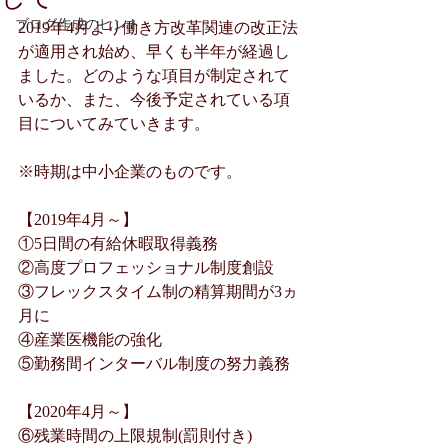
ブログ作成のヒント
2019年4月より働き方改革関連の改正法
が適用され始め、早くも半年が経過し
ました。どのような項目が制定されて
いるか、また、今後予定されている項
目についてみていきます。
※時期は中小企業のものです。
【2019年4月～】
①5日間の有給休暇取得義務
②高度プロフェッショナル制度創設
③フレックスタイム制の精算期間が3ヵ
月に
④産業医機能の強化
⑤勤務間インターバル制度の努力義務
【2020年4月～】
⑥残業時間の上限規制(罰則付き)