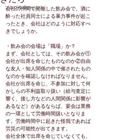
ブログ作成のヒント
会社の仲間で開催した飲み会で、酒に
酔った社員同士による暴力事件が起こ
ったとき、会社はどのように対応すべ
きでしょうか。
・飲み会の会場は「職場」か？
まず、会社としては、その飲み会が①
会社が出席を命じたものなのか②自由
な友人・知人関係の中で催されたもの
なのかを確認しなければなりません。
会社が出席を命じ、不参加に対して何
かしらの不利益取り扱い（給与査定に
響く、接し方などの人間関係に影響が
あるなど）があるならば、宴会は業務
の一環として労働時間扱いとなりま
す。労働時間中に起きた怪我であれば
労災の可能性が出てきます。
会社全体で出席を命じていなくても、