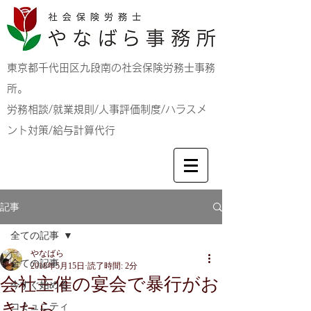
東京都千代田区九段南の社会保険労務士事務
所。
労務相談/就業規則/人事評価制度/ハラスメ
ント対策/給与計算代行
記事
全ての記事
やなばら
全ての記事
2018年5月15日
読了時間: 2分
会社主催の宴会で暴行がお
今すぐ始める
きたら
コミュニティ