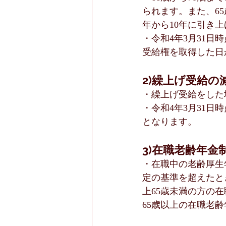
られます。また、6
年から10年に引き
・令和4年3月31日
受給権を取得した日
2)繰上げ受給の
・繰上げ受給をした場
・令和4年3月31日
となります。
3)在職老齢年金
・在職中の老齢厚生
定の基準を超えたと
上65歳未満の方の
65歳以上の在職老齢