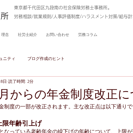
東京都千代田区九段南の社会保険労務士事務所。
労務相談/就業規則/人事評価制度/ハラスメント対策/給与
理念
社労士紹介
お問い合わせ
労務コラム
ュニティ
ブログ作成のヒント
月8日
読了時間: 2分
4月からの年金制度改正に
年金制度の一部が改正されます。主な改正点は以下通りで
上限年齢引上げ
までとなっている老齢年金の繰下げの年齢について、上限が