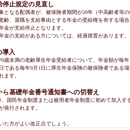
支給停止規定の見直し
象となる配偶者が、被保険者期間が20年（中高齢者等
老齢、退職を支給事由とする年金の受給権を有する場合
年金が支給停止となります。
給年金の支給がある方については、経過措置があります。
の導入
上70歳未満の老齢厚生年金受給者について、年金額が毎年
日である毎年9月1日に厚生年金保険の被保険者である場
れます。
帳から基礎年金番号通知書への切替え
以降、国民年金制度または被用者年金制度に初めて加入す
が発行されます。
いた方がよい改正点でしょう。