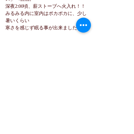
深夜2:00頃、薪ストーブへ火入れ！！
みるみる内に室内はポカポカに、少し
暑いくらい
寒さを感じず眠る事が出来ました。
今回の活動の所感
・キャンプ場をオープンさせた方
・農家を営む方
・ＭＴＢ好き
・大野さんの多岐にわたる活動
様々な目的で道志村に集まってきた
方々と触れ合ってみて
この焚き火を通じての出会いを大切に