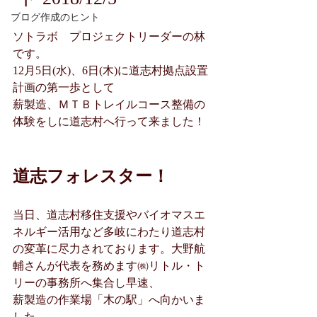
ブログ作成のヒント
ソトラボ　プロジェクトリーダーの林
です。
12月5日(水)、6日(木)に道志村拠点設置
計画の第一歩として
薪製造、ＭＴＢトレイルコース整備の
体験をしに道志村へ行って来ました！ 
道志フォレスター！
当日、道志村移住支援やバイオマスエ
ネルギー活用など多岐にわたり道志村
の変革に尽力されております。大野航
輔さんが代表を務めます㈱リトル・ト
リーの事務所へ集合し早速、
薪製造の作業場「木の駅」へ向かいま
した。