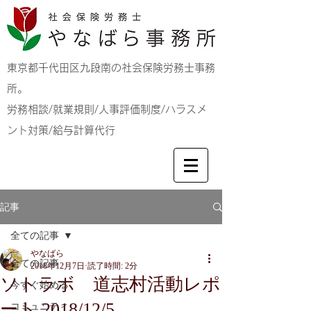
東京都千代田区九段南の社会保険労務士事務
所。
労務相談/就業規則/人事評価制度/ハラスメ
ント対策/給与計算代行
記事
全ての記事
やなばら
全ての記事
2018年12月7日
読了時間: 2分
ソトラボ 道志村活動レポ
今すぐ始める
ート 2018/12/5
コミュニティ