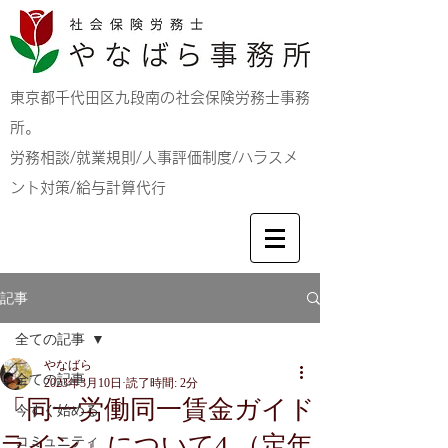
東京都千代田区九段南の社会保険労務士事務
所。
労務相談/就業規則/人事評価制度/ハラスメ
ント対策/給与計算代行
記事
全ての記事
やなばら
全ての記事
2023年3月10日
読了時間: 2分
「同一労働同一賃金ガイド
今すぐ始める
ライン」について4 （定年
コミュニティ